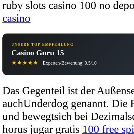
ruby slots casino 100 no dep
casino
UNSERE TOP-EMPFEHLUNG
Casino Guru 15
★★★★★
Experten-Bewertung: 9.5/10
Das Gegenteil ist der Außense
auchUnderdog genannt. Die Fa
und bewegtsich bei Dezimalsc
horus jugar gratis
100 free spi