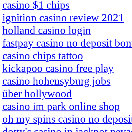
casino $1 chips
ignition casino review 2021
holland casino login
fastpay casino no deposit bo
casino chips tattoo
kickapoo casino free play
casino hohensyburg jobs
über hollywood
casino im park online shop
oh my spins casino no deposi
dotty's casino in jackpot nev