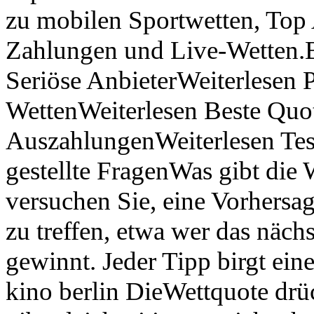
zu mobilen Sportwetten, Top
Zahlungen und Live-Wetten.
Seriöse AnbieterWeiterlesen 
WettenWeiterlesen Beste Quo
AuszahlungenWeiterlesen Tes
gestellte FragenWas gibt die
versuchen Sie, eine Vorhersa
zu treffen, etwa wer das näch
gewinnt. Jeder Tipp birgt ein
kino berlin DieWettquote drü