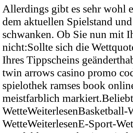
Allerdings gibt es sehr wohl 
dem aktuellen Spielstand un
schwanken. Ob Sie nun mit I
nicht:Sollte sich die Wettqu
Ihres Tippscheins geändertha
twin arrows casino promo cod
spielothek ramses book onlin
meistfarblich markiert.Belieb
WetteWeiterlesenBasketball-
WetteWeiterlesenE-Sport-Wet