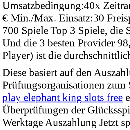
Umsatzbedingung:40x Zeitra
€ Min./Max. Einsatz:30 Freis
700 Spiele Top 3 Spiele, die 
Und die 3 besten Provider 9
Player) ist die durchschnittl
Diese basiert auf den Auszah
Prüfungsorganisationen zum S
play elephant king slots free
e
Überprüfungen der Glücksspie
Werktage Auszahlung Jetzt s