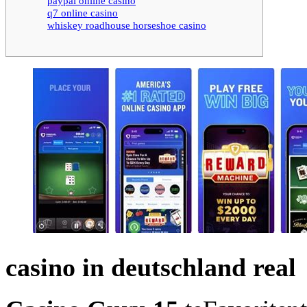
paypal online casino
q7 online casino
whiskey roadhouse horseshoe casino
casino in deutschland real