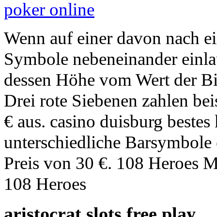
poker online
Wenn auf einer davon nach e
Symbole nebeneinander einla
dessen Höhe vom Wert der Bild
Drei rote Siebenen zahlen be
€ aus. casino duisburg bestes
unterschiedliche Barsymbole
Preis von 30 €. 108 Heroes Mu
108 Heroes
aristocrat slots free play