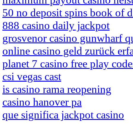
50 no deposit spins book of 
888 casino daily jackpot
grosvenor casino gunwharf q
online casino geld zurück erf
planet 7 casino free play code
csi vegas cast
is casino rama reopening
casino hanover pa
que significa jackpot casino