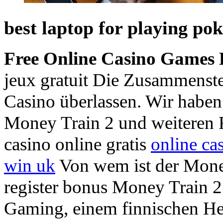
best laptop for playing pok
Free Online Casino Games
jeux gratuit Die Zusammenste
Casino überlassen. Wir haben 
Money Train 2 und weiteren 
casino online gratis
online ca
win uk
Von wem ist der Money
register bonus Money Train 2
Gaming, einem finnischen Her