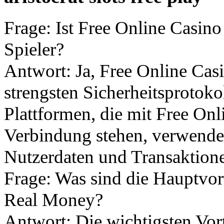
Frage: Ist Free Online Casin
Spieler?
Antwort: Ja, Free Online Ca
strengsten Sicherheitsprotoko
Plattformen, die mit Free O
Verbindung stehen, verwend
Nutzerdaten und Transaktione
Frage: Was sind die Hauptvor
Real Money?
Antwort: Die wichtigsten Vor