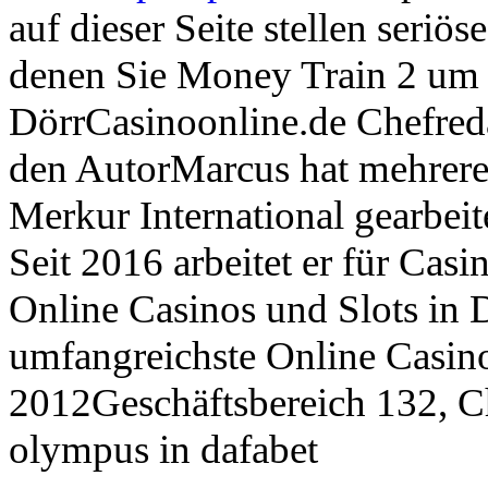
auf dieser Seite stellen seriö
denen Sie Money Train 2 um 
DörrCasinoonline.de Chef
den AutorMarcus hat mehrere
Merkur International gearbeit
Seit 2016 arbeitet er für Casi
Online Casinos und Slots in 
umfangreichste Online Casino
2012Geschäftsbereich 132, Cha
olympus in dafabet