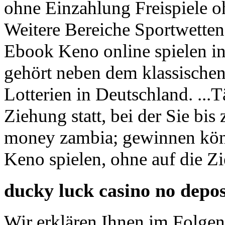
ohne Einzahlung Freispiele o
Weitere Bereiche Sportwette
Ebook Keno online spielen i
gehört neben dem klassischen
Lotterien in Deutschland. ...
Ziehung statt, bei der Sie bi
money zambia; gewinnen könn
Keno spielen, ohne auf die Z
ducky luck casino no depos
Wir erklären Ihnen im Folgen