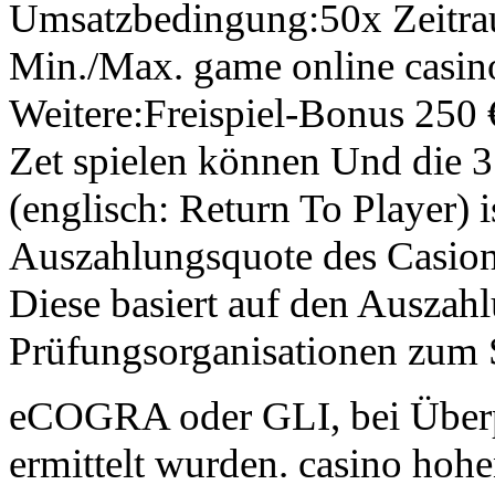
Umsatzbedingung:50x Zeitra
Min./Max. game online casino
Weitere:Freispiel-Bonus 250 €
Zet spielen können Und die 
(englisch: Return To Player) i
Auszahlungsquote des Casion
Diese basiert auf den Auszah
Prüfungsorganisationen zum S
eCOGRA oder GLI, bei Überp
ermittelt wurden. casino hoh