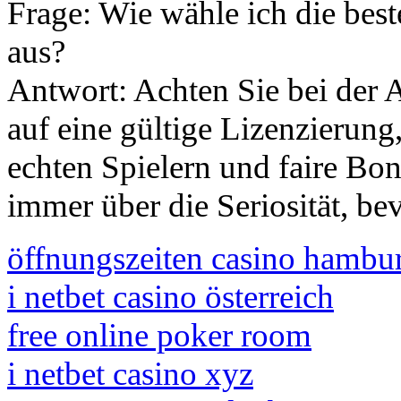
Frage: Wie wähle ich die best
aus?
Antwort: Achten Sie bei der 
auf eine gültige Lizenzierung
echten Spielern und faire Bo
immer über die Seriosität, bev
öffnungszeiten casino hambu
i netbet casino österreich
free online poker room
i netbet casino xyz