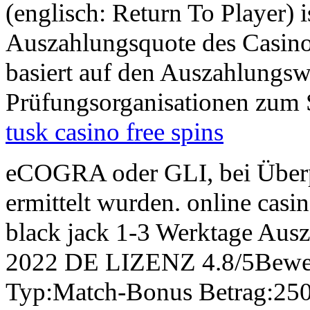
(englisch: Return To Player) i
Auszahlungsquote des Casinos
basiert auf den Auszahlungsw
Prüfungsorganisationen zum S
tusk casino free spins
eCOGRA oder GLI, bei Überp
ermittelt wurden. online casi
black jack 1-3 Werktage Ausz
2022 DE LIZENZ 4.8/5Bewer
Typ:Match-Bonus Betrag:250