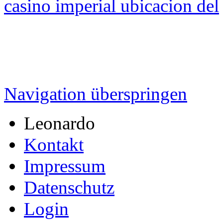
casino imperial ubicacion del
Navigation überspringen
Leonardo
Kontakt
Impressum
Datenschutz
Login