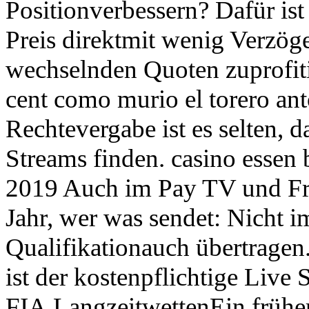
Positionverbessern? Dafür ist
Preis direktmit wenig Verzö
wechselnden Quoten zuprofiti
cent como murio el torero an
Rechtevergabe ist es selten, 
Streams finden. casino essen
2019 Auch im Pay TV und Fre
Jahr, wer was sendet: Nicht 
Qualifikationauch übertragen.
ist der kostenpflichtige Live
FIA.LangzeitwettenEin früher 