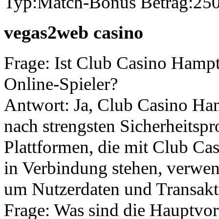
Typ:Match-Bonus Betrag:250
vegas2web casino
Frage: Ist Club Casino Hamp
Online-Spieler?
Antwort: Ja, Club Casino H
nach strengsten Sicherheitspr
Plattformen, die mit Club 
in Verbindung stehen, verwe
um Nutzerdaten und Transakt
Frage: Was sind die Hauptvo