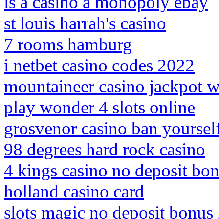
is a casino a monopoly ebay
st louis harrah's casino
7 rooms hamburg
i netbet casino codes 2022
mountaineer casino jackpot w
play wonder 4 slots online
grosvenor casino ban yoursel
98 degrees hard rock casino
4 kings casino no deposit bo
holland casino card
slots magic no deposit bonus