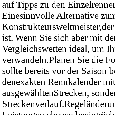
auf Tipps zu den Einzelrenne
Einesinnvolle Alternative zum
Konstrukteursweltmeister,der
ist. Wenn Sie sich aber mit d
Vergleichswetten ideal, um I
verwandeln.Planen Sie die Fo
sollte bereits vor der Saison 
denexakten Rennkalender mit 
ausgewähltenStrecken, sond
Streckenverlauf.Regeländeru
Leistungen ebenso beeinträch