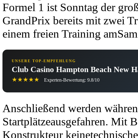
Formel 1 ist Sonntag der gro
GrandPrix bereits mit zwei T
einem freien Training amSams
UNSERE TOP-EMPFEHLUNG
Club Casino Hampton Beach New H
★★★★★
Experten-Bewertung: 9.8/10
Anschließend werden während
Startplätzeausgefahren. Mit B
Konstrukteur keinetechnisc